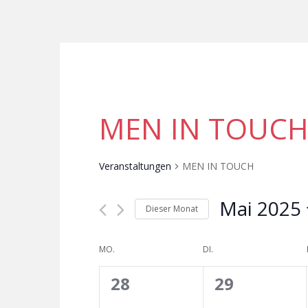
MEN IN TOUC
Veranstaltungen
MEN IN TOUCH
Mai 2025
Dieser Monat
D
a
K
MO.
DI.
t
a
u
0
0
28
29
l
m
e
V
V