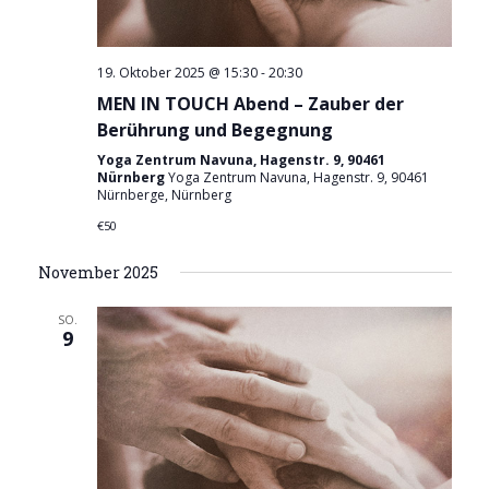
N
g
n
a
A
.
n
v
19. Oktober 2025 @ 15:30
-
20:30
s
i
MEN IN TOUCH Abend – Zauber der
i
g
Berührung und Begegnung
c
a
h
Yoga Zentrum Navuna, Hagenstr. 9, 90461
Nürnberg
Yoga Zentrum Navuna, Hagenstr. 9, 90461
t
t
Nürnberge, Nürnberg
e
i
€50
n
o
-
n
November 2025
N
a
SO.
v
9
i
g
a
t
i
o